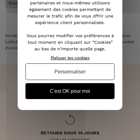
Boucles d'oreilles femme
partenaires et nous-mêmes utilisons
également des cookies permettant de
mesurer le trafic afin de vous offrir une
expérience client personnalisée.
Accueil
>
Accessoires de mode femme
Vous pourrez modifier vos préférences à
>
Bijoux femme
>
Bijoux
Lolilota & Lol femme
>
Boucles d'oreilles Lolilota & Lol
>
Boucles
tout moment en cliquant sur “Cookies”
d'oreilles LOL jaunes perles de soleil
au bas de n'importe quelle page.
Refuser les cookies
Personnaliser
C'est OK pour moi
LIVRAISON RAPIDE
OFFERTE DÈS 70€
RETOURS SOUS 14 JOURS
(VOIR LES CONDITIONS)