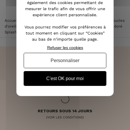
également des cookies permettant de
mesurer le trafic afin de vous offrir une
expérience client personnalisée.
Accueil
>
Accessoires de mode femme
>
Bijoux femme
>
Boucles
d'oreilles femme
>
Boucles d'oreilles LOL à clips marine et doré
Vous pourrez modifier vos préférences à
Splashis
tout moment en cliquant sur “Cookies”
au bas de n'importe quelle page.
Refuser les cookies
Personnaliser
LIVRAISON RAPIDE
C'est OK pour moi
OFFERTE DÈS 70€
RETOURS SOUS 14 JOURS
(VOIR LES CONDITIONS)