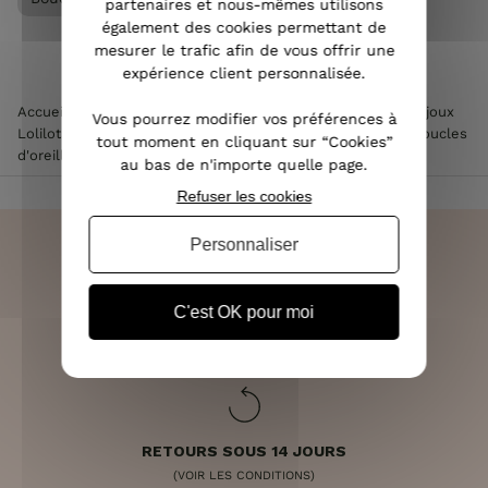
partenaires et nous-mêmes utilisons
également des cookies permettant de
mesurer le trafic afin de vous offrir une
expérience client personnalisée.
Accueil
>
Accessoires de mode femme
>
Bijoux femme
>
Bijoux
Vous pourrez modifier vos préférences à
Lolilota & Lol femme
>
Boucles d'oreilles Lolilota & Lol
>
Boucles
tout moment en cliquant sur “Cookies”
d'oreilles acier doré ovale onyx
au bas de n'importe quelle page.
Refuser les cookies
Personnaliser
C'est OK pour moi
LIVRAISON RAPIDE
OFFERTE DÈS 70€
RETOURS SOUS 14 JOURS
(VOIR LES CONDITIONS)