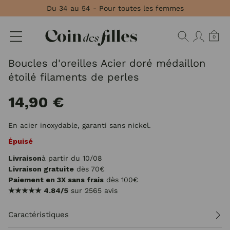
Panneau de gestion des cookies
Du 34 au 54 - Pour toutes les femmes
0
Boucles d'oreilles Acier doré médaillon
étoilé filaments de perles
14,90 €
En acier inoxydable, garanti sans nickel.
Épuisé
Livraison
à partir du 10/08
Livraison gratuite
dès 70€
Paiement en 3X sans frais
dès 100€
★★★★★
4.84/5
sur 2565 avis
Caractéristiques