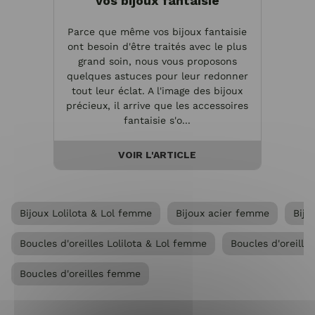
vos bijoux fantaisie
Parce que même vos bijoux fantaisie
Les bi
ont besoin d'être traités avec le plus
e
grand soin, nous vous proposons
réa
quelques astuces pour leur redonner
métal
tout leur éclat. A l'image des bijoux
per
précieux, il arrive que les accessoires
dans
fantaisie s'o...
VOIR L'ARTICLE
Bijoux Lolilota & Lol femme
Bijoux acier femme
Bij
Boucles d'oreilles Lolilota & Lol femme
Boucles d'oreille
Boucles d'oreilles femme