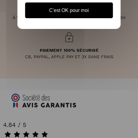
C'est OK pour moi
SERVICE CLIENT
À VOTRE ÉCOUTE DU LUNDI AU SAMEDI DE 10H À 18H
PAIEMENT 100% SÉCURISÉ
CB, PAYPAL, APPLE PAY ET 3X SANS FRAIS
4.84 / 5