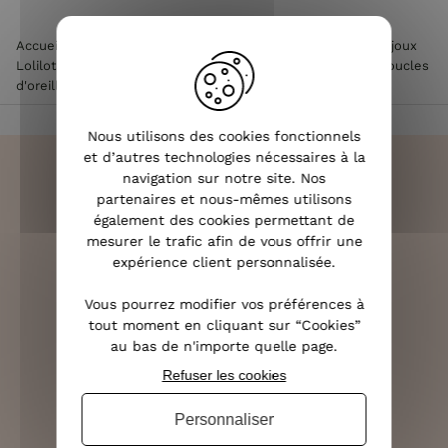
Accueil
>
Accessoires de mode femme
>
Bijoux femme
>
Bijoux
Lolilota & Lol femme
>
Boucles d'oreilles Lolilota & Lol
>
Boucles
d'oreilles Acier doré médaillon étoilé filaments de perles
Nous utilisons des cookies fonctionnels
et d’autres technologies nécessaires à la
navigation sur notre site. Nos
partenaires et nous-mêmes utilisons
également des cookies permettant de
LIVRAISON RAPIDE
mesurer le trafic afin de vous offrir une
OFFERTE DÈS 70€
expérience client personnalisée.
Vous pourrez modifier vos préférences à
tout moment en cliquant sur “Cookies”
au bas de n'importe quelle page.
RETOURS SOUS 14 JOURS
Refuser les cookies
(VOIR LES CONDITIONS)
Personnaliser