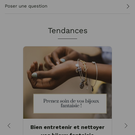
Poser une question
Tendances
Bien entretenir et nettoyer
Pou