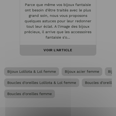
Parce que même vos bijoux fantaisie
Les bi
ont besoin d'être traités avec le plus
e
grand soin, nous vous proposons
réa
quelques astuces pour leur redonner
métal
tout leur éclat. A l'image des bijoux
per
précieux, il arrive que les accessoires
dans
fantaisie s'o...
VOIR L'ARTICLE
Bijoux Lolilota & Lol femme
Bijoux acier femme
Bij
Boucles d'oreilles Lolilota & Lol femme
Boucles d'oreille
Boucles d'oreilles femme