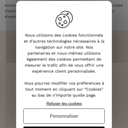
Accueil
>
Accessoires de mode femme
>
Bijoux femme
>
Boucles
d'oreilles femme
>
Boucles d'oreilles acier femme
>
Boucles
d'oreilles Acier Barrettes Lolilota
Nous utilisons des cookies fonctionnels
et d’autres technologies nécessaires à la
navigation sur notre site. Nos
partenaires et nous-mêmes utilisons
LIVRAISON RAPIDE
également des cookies permettant de
OFFERTE DÈS 70€
mesurer le trafic afin de vous offrir une
expérience client personnalisée.
Vous pourrez modifier vos préférences à
tout moment en cliquant sur “Cookies”
RETOURS SOUS 14 JOURS
au bas de n'importe quelle page.
(VOIR LES CONDITIONS)
Refuser les cookies
Personnaliser