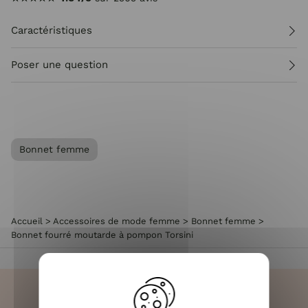
Caractéristiques
Poser une question
Bonnet femme
Accueil
>
Accessoires de mode femme
>
Bonnet femme
>
Bonnet fourré moutarde à pompon Torsini