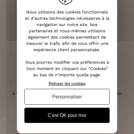
LIVRAISON RAPIDE
Nous utilisons des cookies fonctionnels
OFFERTE DÈS 70€
et d’autres technologies nécessaires à la
navigation sur notre site. Nos
partenaires et nous-mêmes utilisons
également des cookies permettant de
mesurer le trafic afin de vous offrir une
RETOURS SOUS 14 JOURS
expérience client personnalisée.
(VOIR LES CONDITIONS)
Vous pourrez modifier vos préférences à
tout moment en cliquant sur “Cookies”
au bas de n'importe quelle page.
Refuser les cookies
SERVICE CLIENT
À VOTRE ÉCOUTE DU LUNDI AU SAMEDI DE 10H À 18H
Personnaliser
C'est OK pour moi
PAIEMENT 100% SÉCURISÉ
CB, PAYPAL, APPLE PAY ET 3X SANS FRAIS