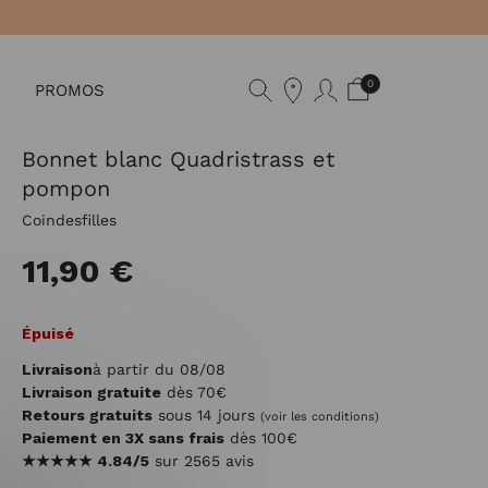
0
PROMOS
Bonnet blanc Quadristrass et
pompon
Coindesfilles
11,90 €
Épuisé
Livraison
à partir du 08/08
Livraison gratuite
dès 70€
Retours gratuits
sous 14 jours
(voir les conditions)
Paiement en 3X sans frais
dès 100€
★★★★★
4.84/5
sur 2565 avis