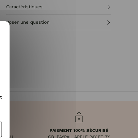
Caractéristiques
Poser une question
t
PAIEMENT 100% SÉCURISÉ
NDI AU
CB, PAYPAL, APPLE PAY ET 3X