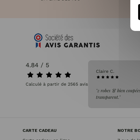
4.84 / 5
31/07/2026
Claire C.
Calculé à partir de 2565 avis.
faite de la commande"
"2 robes 👗 bien coupées
transparent."
CARTE CADEAU
NOTRE B