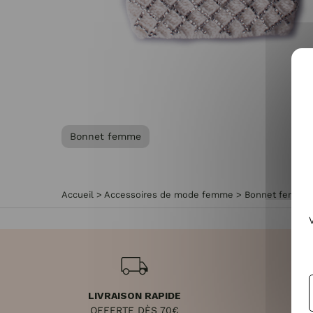
Bonnet femme
Accueil
>
Accessoires de mode femme
>
Bonnet femme
LIVRAISON RAPIDE
RET
OFFERTE DÈS 70€