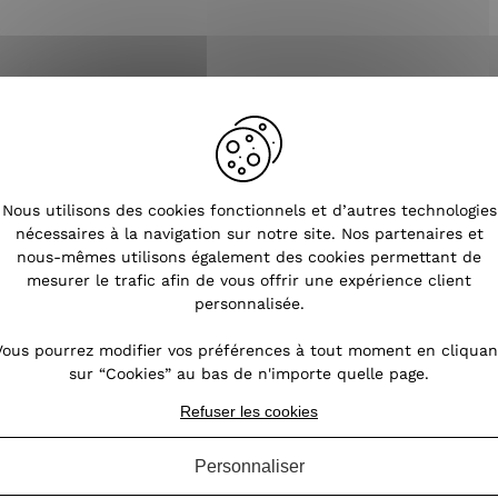
Nous utilisons des cookies fonctionnels et d’autres technologies
nécessaires à la navigation sur notre site. Nos partenaires et
nous-mêmes utilisons également des cookies permettant de
mesurer le trafic afin de vous offrir une expérience client
personnalisée.
>
Bonnet blanc Quadristrass et pompon
Vous pourrez modifier vos préférences à tout moment en cliquan
sur “Cookies” au bas de n'importe quelle page.
Refuser les cookies
Personnaliser
OURS SOUS 14 JOURS
SERVICE CLIENT
À VOTRE ÉCOUTE DU LU
(VOIR LES CONDITIONS)