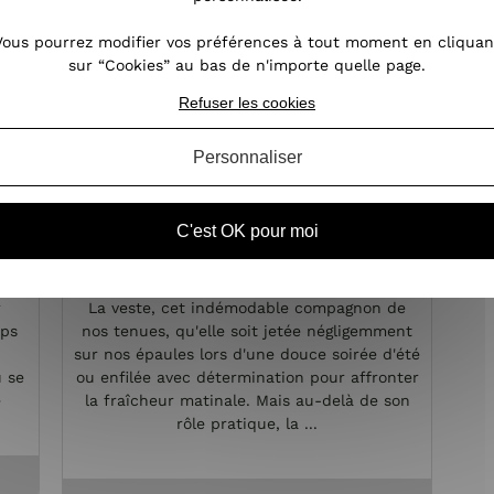
Vous pourrez modifier vos préférences à tout moment en cliquan
sur “Cookies” au bas de n'importe quelle page.
Refuser les cookies
Personnaliser
Comment la veste est devenue
C'est OK pour moi
un symbole de la mode féminine
?
r
La veste, cet indémodable compagnon de
mps
nos tenues, qu'elle soit jetée négligemment
sur nos épaules lors d'une douce soirée d'été
u se
ou enfilée avec détermination pour affronter
e
la fraîcheur matinale. Mais au-delà de son
rôle pratique, la ...