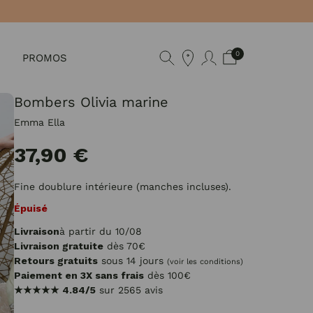
0
PROMOS
Bombers Olivia marine
Emma Ella
37,90 €
Fine doublure intérieure (manches incluses).
Épuisé
Livraison
à partir du 10/08
Livraison gratuite
dès 70€
Retours gratuits
sous 14 jours
(voir les conditions)
Paiement en 3X sans frais
dès 100€
★★★★★
4.84/5
sur 2565 avis