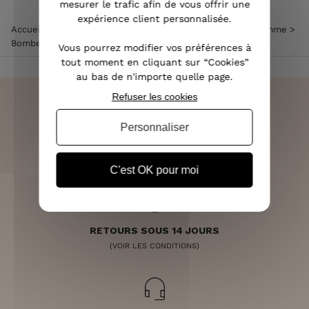
mesurer le trafic afin de vous offrir une
expérience client personnalisée.
Accueil
>
Vêtements femme
>
Veste femme
>
Bombers femme
>
Bombers femme noir dentelle
Vous pourrez modifier vos préférences à
tout moment en cliquant sur “Cookies”
au bas de n'importe quelle page.
Refuser les cookies
Personnaliser
LIVRAISON RAPIDE
OFFERTE DÈS 70€
C'est OK pour moi
RETOURS SOUS 14 JOURS
(VOIR LES CONDITIONS)