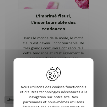
L'imprimé fleuri,
l'incontournable des
tendances
Dans le monde de la mode, le motif
fleuri est devenu incontournable. De
très grands couturiers ont recours à
cette tendance et c’est également le
cas pour de très nombreuses
influenceuses. Si vous souhaitez être à
la page, il vous fau...
VOIR L'ARTICLE
Nous utilisons des cookies fonctionnels
et d’autres technologies nécessaires à la
navigation sur notre site. Nos
Chemisier / Blouse femme
Vêtements femme
partenaires et nous-mêmes utilisons