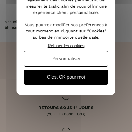
également des cookies permettant de
mesurer le trafic afin de vous offrir une
expérience client personnalisée.
Accueil
>
Vêtements femme
>
Chemisier / Blouse femme
>
Vous pourrez modifier vos préférences à
blouse noire satinée petites fleurs orangées liserés dorés
tout moment en cliquant sur “Cookies”
au bas de n'importe quelle page.
Refuser les cookies
Personnaliser
LIVRAISON RAPIDE
OFFERTE DÈS 70€
C'est OK pour moi
RETOURS SOUS 14 JOURS
(VOIR LES CONDITIONS)