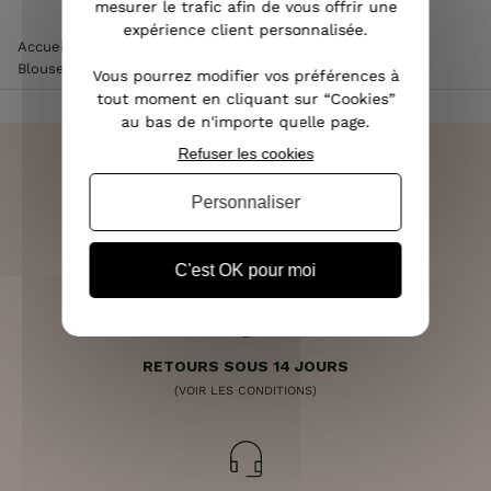
mesurer le trafic afin de vous offrir une
expérience client personnalisée.
Accueil
>
Vêtements femme
>
Chemisier / Blouse femme
>
Blouse imprimé python marron col V pailleté
Vous pourrez modifier vos préférences à
tout moment en cliquant sur “Cookies”
au bas de n'importe quelle page.
Refuser les cookies
Personnaliser
LIVRAISON RAPIDE
OFFERTE DÈS 70€
C'est OK pour moi
RETOURS SOUS 14 JOURS
(VOIR LES CONDITIONS)