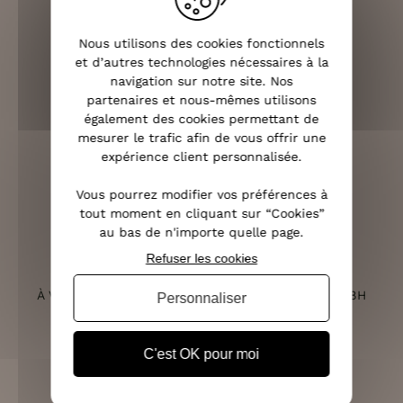
Nous utilisons des cookies fonctionnels
LIVRAISON RAPIDE
et d’autres technologies nécessaires à la
OFFERTE DÈS 70€
navigation sur notre site. Nos
partenaires et nous-mêmes utilisons
également des cookies permettant de
mesurer le trafic afin de vous offrir une
expérience client personnalisée.
RETOURS SOUS 14 JOURS
(VOIR LES CONDITIONS)
Vous pourrez modifier vos préférences à
tout moment en cliquant sur “Cookies”
au bas de n'importe quelle page.
Refuser les cookies
SERVICE CLIENT
À VOTRE ÉCOUTE DU LUNDI AU SAMEDI DE 10H À 18H
Personnaliser
C'est OK pour moi
PAIEMENT 100% SÉCURISÉ