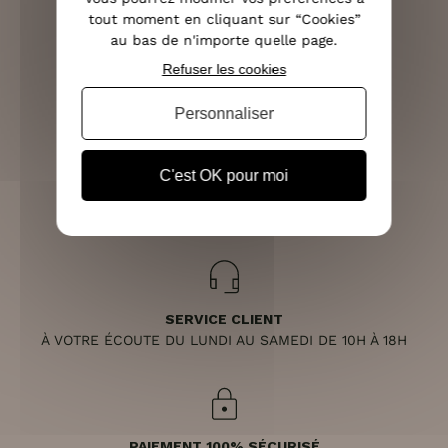
tout moment en cliquant sur “Cookies”
au bas de n'importe quelle page.
LIVRAISON RAPIDE
Refuser les cookies
OFFERTE DÈS 70€
Personnaliser
C'est OK pour moi
RETOURS SOUS 14 JOURS
(VOIR LES CONDITIONS)
SERVICE CLIENT
À VOTRE ÉCOUTE DU LUNDI AU SAMEDI DE 10H À 18H
PAIEMENT 100% SÉCURISÉ