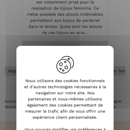
est notamment prisé pour la
réalisation de bijoux féminins. Ce
métal possède des atouts indéniables
permettant aux bijoux de perdurer
dans le temps. Quels sont les atouts
de ces bijoux en acie...
VOIR L'ARTICLE
Bague acier femme
Bague femme
Bijoux acier fem
Nous utilisons des cookies fonctionnels
et d’autres technologies nécessaires à la
navigation sur notre site. Nos
partenaires et nous-mêmes utilisons
Accueil
>
Accessoires de mode femme
>
Bijoux femme
>
Bague
également des cookies permettant de
femme
>
Bague acier femme
>
Bague acier MILE MILA Florali
mesurer le trafic afin de vous offrir une
expérience client personnalisée.
Vous pourrez modifier vos préférences à