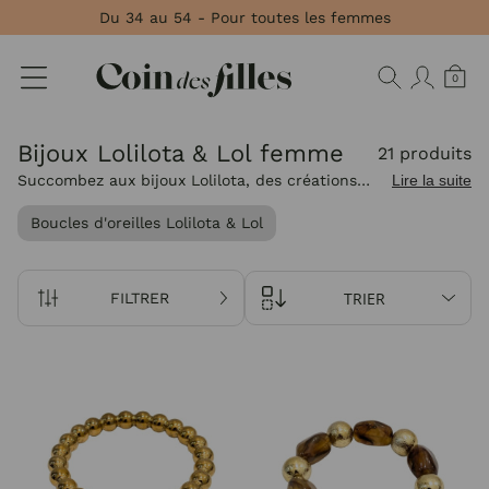
Panneau de gestion des cookies
Du 34 au 54 - Pour toutes les femmes
0
Bijoux Lolilota & Lol femme
21 produits
Succombez aux bijoux Lolilota, des créations
Lire la suite
pleines de charme qui apportent une note
Boucles d'oreilles Lolilota & Lol
joyeuse et originale à chacune de vos tenues.
TRIER
FILTRER