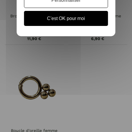
Personnaliser
Broche acier doré demi
Boucle d'oreille femme
C'est OK pour moi
feuillage
soleil
11,90 €
6,90 €
Boucle d'oreille femme