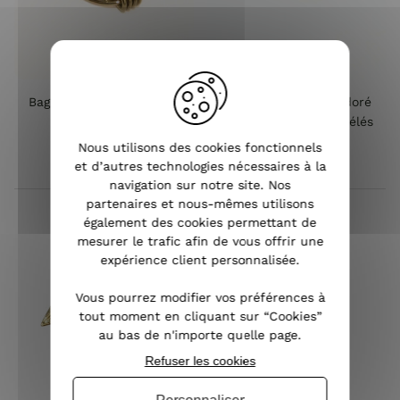
Bague femme acier doré
Bague femme acier doré
Liv
gros maillons entremélés
Nous utilisons des cookies fonctionnels
et d’autres technologies nécessaires à la
11,90 €
11,90 €
navigation sur notre site. Nos
partenaires et nous-mêmes utilisons
également des cookies permettant de
mesurer le trafic afin de vous offrir une
expérience client personnalisée.
Vous pourrez modifier vos préférences à
tout moment en cliquant sur “Cookies”
au bas de n'importe quelle page.
Refuser les cookies