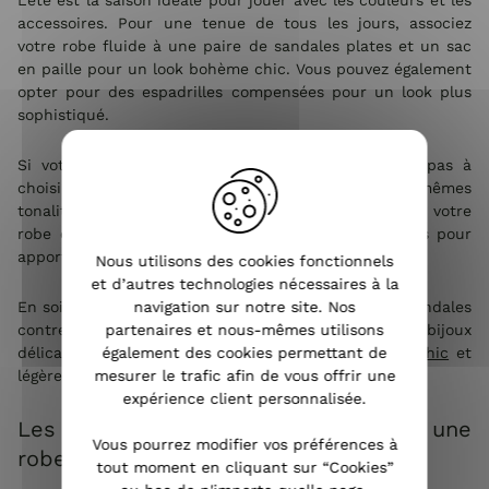
L'été est la saison idéale pour jouer avec les couleurs et les
accessoires. Pour une tenue de tous les jours, associez
votre robe fluide à une paire de sandales plates et un sac
en paille pour un look bohème chic. Vous pouvez également
opter pour des espadrilles compensées pour un look plus
sophistiqué.
Si votre robe est agrémentée de motifs, n'hésitez pas à
choisir des
accessoires femme pas cher
dans les mêmes
tonalités pour un look harmonieux. Si au contraire votre
robe est unie, jouez avec les accessoires contrastés pour
apporter du peps à votre tenue.
Nous utilisons des cookies fonctionnels
et d’autres technologies nécessaires à la
navigation sur notre site. Nos
En soirée, pour une occasion spéciale, troquez vos sandales
partenaires et nous-mêmes utilisons
contre une paire de talons et ajoutez quelques bijoux
également des cookies permettant de
délicats. Une petite pochette et une
veste femme chic
et
mesurer le trafic afin de vous offrir une
légère compléteront parfaitement votre tenue.
expérience client personnalisée.
Les occasions idéales pour porter une
Vous pourrez modifier vos préférences à
robe fluide
tout moment en cliquant sur “Cookies”