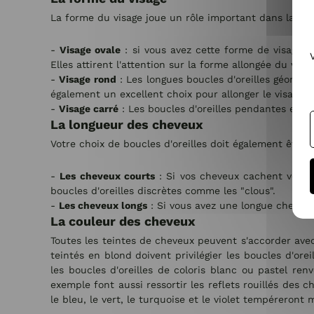
La forme du visage joue un rôle important dans la séle
-
Visage ovale
: si vous avez cette forme de visage, 
Elles attirent l'attention sur la forme allongée du vis
-
Visage rond
: Les longues boucles d'oreilles géomét
également un excellent choix pour allonger le visage.
-
Visage carré
: Les boucles d'oreilles pendantes et cr
La longueur des cheveux
Votre choix de boucles d'oreilles doit également être 
-
Les cheveux courts
: Si vos cheveux cachent vos lob
boucles d'oreilles discrètes comme les "clous".
-
Les cheveux longs
: Si vous avez une longue chevelur
La couleur des cheveux
Toutes les teintes de cheveux peuvent s'accorder avec
teintés en blond doivent privilégier les boucles d'or
les boucles d'oreilles de coloris blanc ou pastel re
exemple font aussi ressortir les reflets rouillés des c
le bleu, le vert, le turquoise et le violet tempéreront