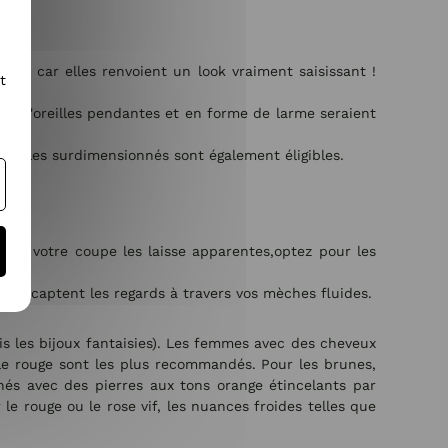
le, car elles renvoient un look vraiment saisissant !
t
les d'oreilles pendantes et en forme de larme seraient
 créoles surdimensionnés sont également éligibles.
x. Si votre coupe les laisse apparentes,optez pour les
 qui captent les regards à travers vos mèches fluides.
is les bijoux fantaisies). Les femmes avec des cheveux
t le rouge sont les plus recommandés. Pour les brunes,
rnés avec des pierres aux tons orange étincelants par
 le rouge ou le rose vif, les nuances froides telles que