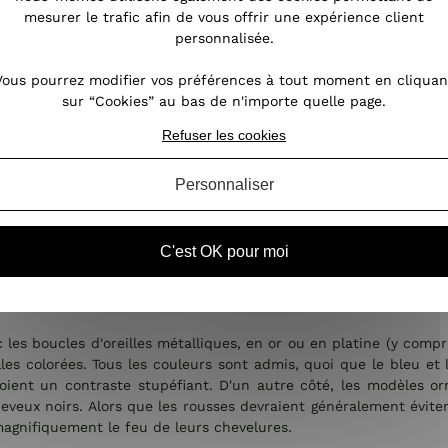
mesurer le trafic afin de vous offrir une expérience client
ction des boucles d’oreilles.
personnalisée.
vous pouvez porter des boucles d'oreilles pendantes de forme ova
Vous pourrez modifier vos préférences à tout moment en cliquan
age sans ajouter de longueur ou de largeur.
sur “Cookies” au bas de n'importe quelle page.
riques sont idéales pour les femmes aux visages ronds. Les bouc
Refuser les cookies
éoles aux motifs allongés sont assorties à ce type de visage. Les
Personnaliser
adapté à la longueur de vos cheveux.
C'est OK pour moi
es d'oreilles, les boucles d'oreilles pendantes vous iront mieu
e, choisissez des boucles d'oreilles plus grandes et plus longues
 les boucles d'oreilles métalliques, en or ou en platine (y compr
eilles colorées. Tous les couleurs sont admis, quoi que le bleu e
nvoient un contraste stupéfiant. D'un autre côté, les modèles o
heveux noirs. Alors que les rousses devraient généralement éviter
 magnifiquement le feu de leurs chevelures.