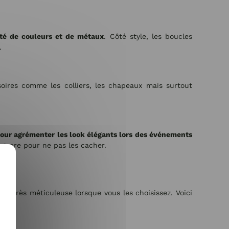
été de couleurs et de métaux
. Côté style, les boucles
.
soires comme les colliers, les chapeaux mais surtout
pour agrémenter les look élégants lors des événements
 genre pour ne pas les cacher.
re très méticuleuse lorsque vous les choisissez. Voici