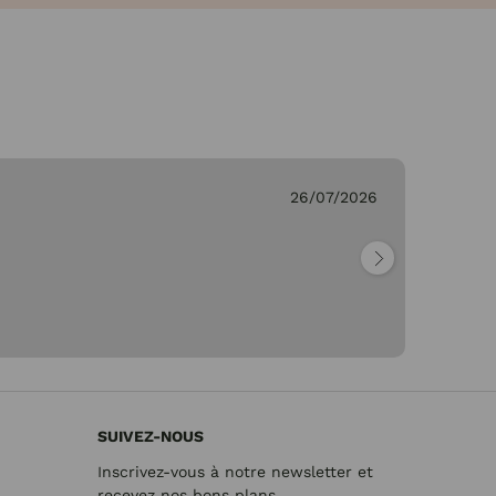
26/07/2026
Ge
"Pa
SUIVEZ-NOUS
Inscrivez-vous à notre newsletter et
recevez nos bons plans