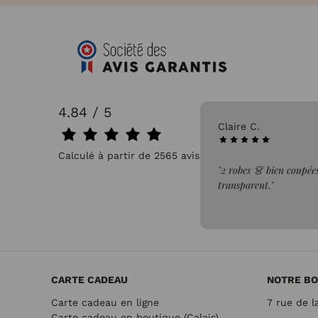
4.84 / 5
31/07/2026
Claire C.
Calculé à partir de 2565 avis.
faite de la commande"
"2 robes 👗 bien coupées
transparent."
CARTE CADEAU
NOTRE BO
Carte cadeau en ligne
7 rue de l
Carte cadeau en boutique (Calais)