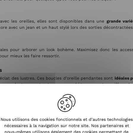
 avec les oreilles, elles sont disponibles dans une
grande vari
ore avec un jean et un haut stylé lors des sorties décontractées
déales pour arborer un look bohème. Maximisez donc les acces
our mieux les faire ressortir.
s
'éclat des lustres. Ces boucles d’oreille pendantes sont
idéales 
 une moulante sexy et optez pour un chignon ou autre coiffure du
’oreilles?
a personnalité à toutes vos tenues. Par conséquent, vous devez êt
ir votre paire de boucles d’oreilles.
Nous utilisons des cookies fonctionnels et d’autres technologies
nécessaires à la navigation sur notre site. Nos partenaires et
nous-mêmes utilisons également des cookies permettant de