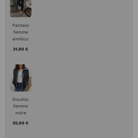
Pantalon
femme
similicuir
noir
31,90 €
slim
push
up
Doudoune
femme
noire
rebords
55,90 €
jeans