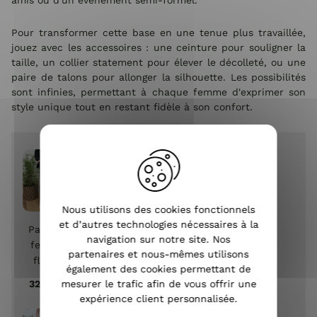
Pour transformer cette base en une tenue plus travaillée,
jouez avec les accessoires : une ceinture pour souligner la
taille, un collier statement pour élever le décolleté, ou une
paire de talons pour allonger la silhouette. Les possibilités
sont infinies, permettant à chaque femme d'exprimer son
style unique tout en restant fidèle à son confort.
Nous utilisons des cookies fonctionnels
et d’autres technologies nécessaires à la
Pantalon
navigation sur notre site. Nos
femme
partenaires et nous-mêmes utilisons
fluide
également des cookies permettant de
paper
mesurer le trafic afin de vous offrir une
32,90 €
bag
expérience client personnalisée.
noir