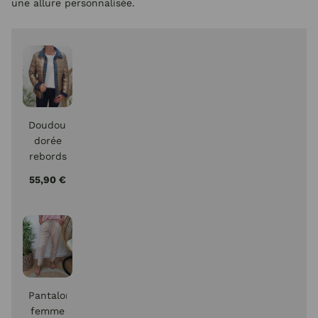
une allure personnalisée.
Doudoune
dorée
rebords
jeans
55,90 €
Pantalon
femme