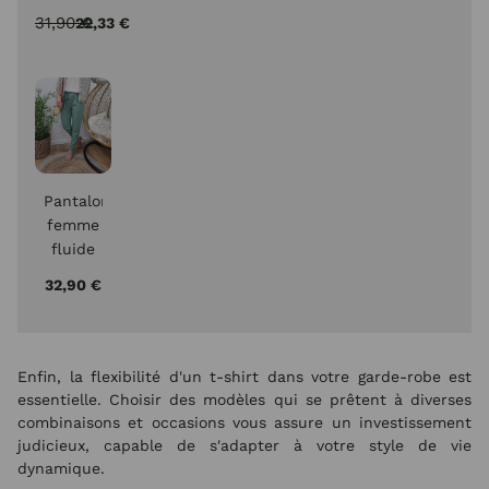
skinny
31,90 €
22,33 €
7/8
Pantalon
femme
fluide
paper
32,90 €
bag
vert
amande
poches
Enfin, la flexibilité d'un t-shirt dans votre garde-robe est
à
essentielle. Choisir des modèles qui se prêtent à diverses
volants
combinaisons et occasions vous assure un investissement
judicieux, capable de s'adapter à votre style de vie
dynamique.