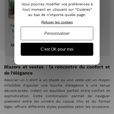
poches
Vous pourrez modifier vos préférences à
à
tout moment en cliquant sur “Cookies”
volants
au bas de n'importe quelle page.
Refuser les cookies
Pantalon
fluide
Personnaliser
uni-
Noir
33,90 €
C'est OK pour moi
Blazers et vestes : la rencontre du confort et
de l’élégance
Associer un t-shirt à un blazer ou une veste est un moyen
infaillible d'ajouter une touche d'élégance à une tenue
décontractée, créant un équilibre parfait entre confort et
sophistication. Cette combinaison permet de naviguer
aisément entre les univers du casual chic et du formel
léger, offrant différents styles possibles selon les occasions.