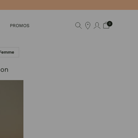
0
PROMOS
 Femme
son