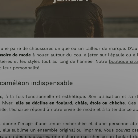
 une paire de chaussures unique ou un tailleur de marque. D’au
ssoire de mode
à nouer autour du cou, à jeter sur l’épaule ou à 
tières et les styles tout au long de l’année. Notre
boutique situ
 leur personnalité.
 caméléon indispensable
, à la fois fonctionnelle et esthétique. Son utilisation et sa 
 hiver,
elle se décline en foulard, châle, étole ou chèche
. Ces
elle, l’écharpe répond à notre envie de mode et à la tendance ac
donne l’image d’une tenue recherchée et d’une personne attent
 elle sublime un ensemble original ou imprimé. Vous pouvez oser
n sac ou des chaussures, une
écharpe pas cher
ou un foulard do