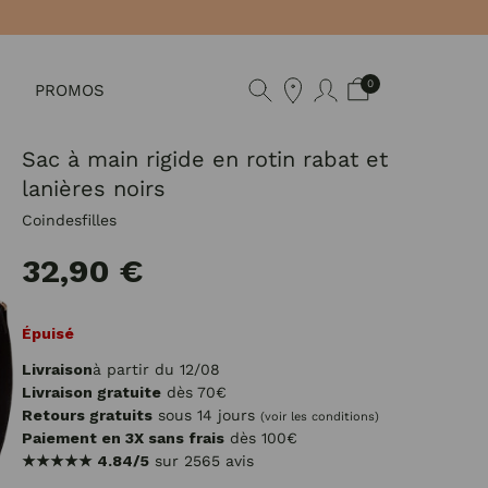
0
PROMOS
Sac à main rigide en rotin rabat et
lanières noirs
Coindesfilles
32,90 €
Épuisé
Livraison
à partir du 12/08
Livraison gratuite
dès 70€
Retours gratuits
sous 14 jours
(voir les conditions)
Paiement en 3X sans frais
dès 100€
★★★★★
4.84/5
sur 2565 avis