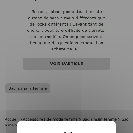
Besace, cabas, pochette… il existe
autant de sacs à main différents que
de looks différents ! Devant tant de
choix, il peut être difficile de s’arrêter
sur un modèle. On se pose souvent
beaucoup de questions lorsque l'on
achète de la ...
VOIR L'ARTICLE
Sac à main femme
Accueil
>
Accessoires de mode femme
>
Sac à main femme
>
Sac
à main Croco Boursirecti