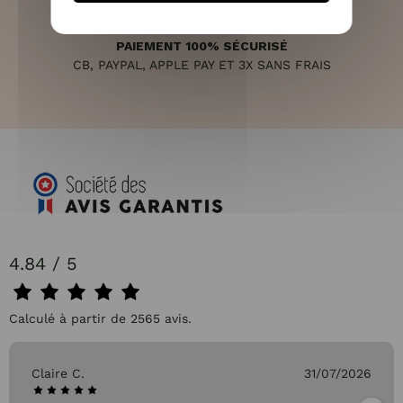
PAIEMENT 100% SÉCURISÉ
CB, PAYPAL, APPLE PAY ET 3X SANS FRAIS
4.84 / 5
Calculé à partir de 2565 avis.
Claire C.
31/07/2026