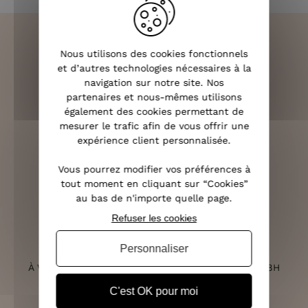
Nous utilisons des cookies fonctionnels
et d’autres technologies nécessaires à la
LIVRAISON RAPIDE
navigation sur notre site. Nos
OFFERTE DÈS 70€
partenaires et nous-mêmes utilisons
également des cookies permettant de
mesurer le trafic afin de vous offrir une
expérience client personnalisée.
RETOURS SOUS 14 JOURS
Vous pourrez modifier vos préférences à
(VOIR LES CONDITIONS)
tout moment en cliquant sur “Cookies”
au bas de n'importe quelle page.
Refuser les cookies
Personnaliser
SERVICE CLIENT
À VOTRE ÉCOUTE DU LUNDI AU SAMEDI DE 10H À 18H
C'est OK pour moi