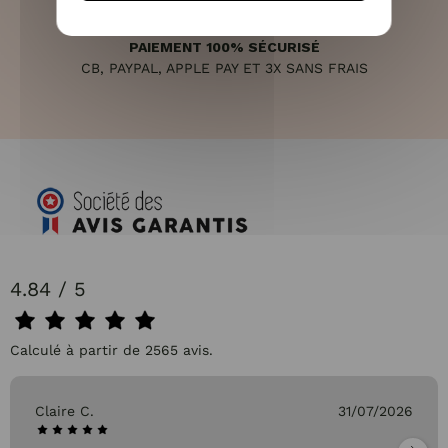
PAIEMENT 100% SÉCURISÉ
CB, PAYPAL, APPLE PAY ET 3X SANS FRAIS
4.84 / 5
Calculé à partir de 2565 avis.
Claire C.
31/07/2026