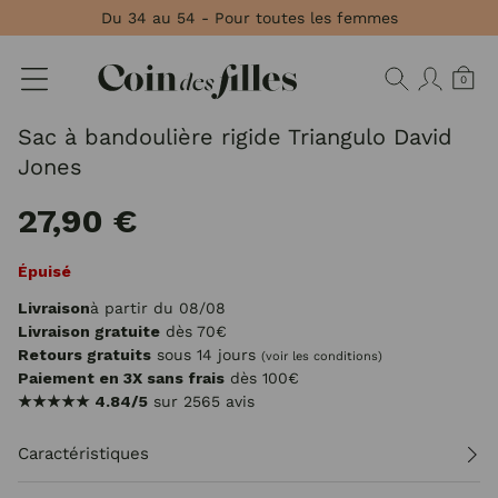
Panneau de gestion des cookies
Du 34 au 54 - Pour toutes les femmes
0
Sac à bandoulière rigide Triangulo David
Jones
27,90 €
Épuisé
Livraison
à partir du 08/08
Livraison gratuite
dès 70€
Retours gratuits
sous 14 jours
(voir les conditions)
Paiement en 3X sans frais
dès 100€
★★★★★
4.84/5
sur 2565 avis
Caractéristiques