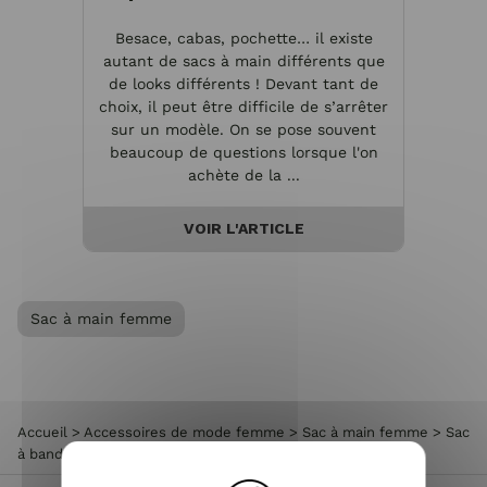
Besace, cabas, pochette… il existe
autant de sacs à main différents que
de looks différents ! Devant tant de
choix, il peut être difficile de s’arrêter
sur un modèle. On se pose souvent
beaucoup de questions lorsque l'on
achète de la ...
VOIR L'ARTICLE
Sac à main femme
Accueil
>
Accessoires de mode femme
>
Sac à main femme
>
Sac
à bandoulière rigide Triangulo David Jones