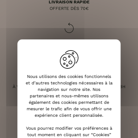
LIVRAISON RAPIDE
OFFERTE DÈS 70€
RETOURS SOUS 14 JOURS
(VOIR LES CONDITIONS)
Nous utilisons des cookies fonctionnels
SERVICE CLIENT
et d’autres technologies nécessaires à la
À VOTRE ÉCOUTE DU LUNDI AU SAMEDI DE 10H À 18H
navigation sur notre site. Nos
partenaires et nous-mêmes utilisons
également des cookies permettant de
mesurer le trafic afin de vous offrir une
expérience client personnalisée.
PAIEMENT 100% SÉCURISÉ
CB, PAYPAL, APPLE PAY ET 3X SANS FRAIS
Vous pourrez modifier vos préférences à
tout moment en cliquant sur “Cookies”