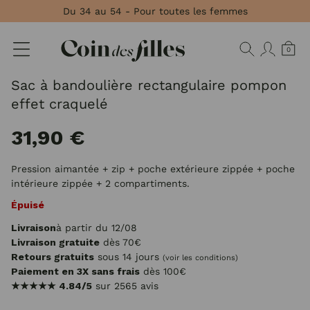
Panneau de gestion des cookies
Du 34 au 54 - Pour toutes les femmes
0
Sac à bandoulière rectangulaire pompon
effet craquelé
31,90 €
Pression aimantée + zip + poche extérieure zippée + poche
intérieure zippée + 2 compartiments.
Épuisé
Livraison
à partir du 12/08
Livraison gratuite
dès 70€
Retours gratuits
sous 14 jours
(voir les conditions)
Paiement en 3X sans frais
dès 100€
★★★★★
4.84/5
sur 2565 avis