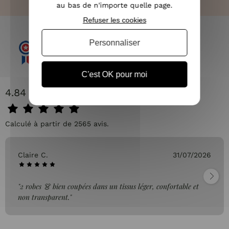
au bas de n'importe quelle page.
Refuser les cookies
Personnaliser
C'est OK pour moi
4.84 / 5
Calculé à partir de 2565 avis.
Claire C.
31/07/2026
"2 robes 👗 bien coupées dans un tissus léger, confortable et
non transparent."