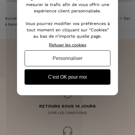
mesurer le trafic afin de vous offrir une
expérience client personnalisée.
Accueil
>
Accessoires de mode femme
>
Sac à main femme
>
Sac
Vous pourrez modifier vos préférences à
à bandoulière bordeaux suédine effet croco à clous
tout moment en cliquant sur “Cookies”
au bas de n'importe quelle page.
Refuser les cookies
Personnaliser
LIVRAISON RAPIDE
OFFERTE DÈS 70€
C'est OK pour moi
RETOURS SOUS 14 JOURS
(VOIR LES CONDITIONS)