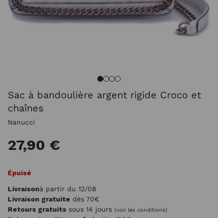
Sac à bandoulière argent rigide Croco et
chaînes
Nanucci
27,90 €
Épuisé
Livraison
à partir du 12/08
Livraison gratuite
dès 70€
Retours gratuits
sous 14 jours
(voir les conditions)