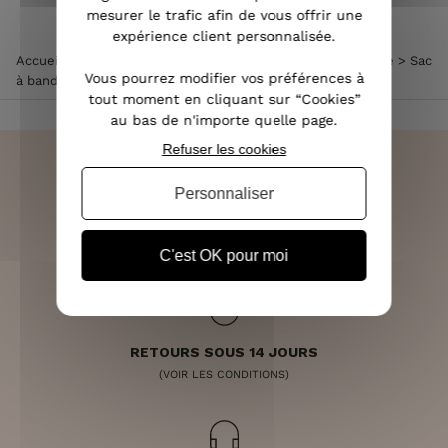
mesurer le trafic afin de vous offrir une
expérience client personnalisée.
Accueil
>
Accessoires de mode femme
>
Sac à main femme
>
Sac
Vous pourrez modifier vos préférences à
à bandoulière argent rigide Croco et chaînes
tout moment en cliquant sur “Cookies”
au bas de n'importe quelle page.
Refuser les cookies
Personnaliser
LIVRAISON RAPIDE
OFFERTE DÈS 70€
C'est OK pour moi
RETOURS SOUS 14 JOURS
(VOIR LES CONDITIONS)