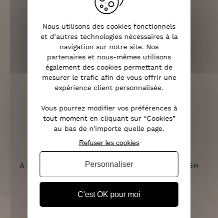
Nous utilisons des cookies fonctionnels
LIVRAISON RAPIDE
et d’autres technologies nécessaires à la
OFFERTE DÈS 70€
navigation sur notre site. Nos
partenaires et nous-mêmes utilisons
également des cookies permettant de
mesurer le trafic afin de vous offrir une
expérience client personnalisée.
RETOURS SOUS 14 JOURS
(VOIR LES CONDITIONS)
Vous pourrez modifier vos préférences à
tout moment en cliquant sur “Cookies”
au bas de n'importe quelle page.
Refuser les cookies
SERVICE CLIENT
Personnaliser
À VOTRE ÉCOUTE DU LUNDI AU SAMEDI DE 10H À 18H
C'est OK pour moi
PAIEMENT 100% SÉCURISÉ