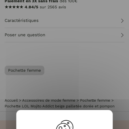
Paiement en 3X sans frais
dès 100€
★★★★★
4.84/5
sur 2565 avis
Caractéristiques
Poser une question
Pochette femme
Accueil
>
Accessoires de mode femme
>
Pochette femme
>
Pochette LOL Mojito Addict beige pailletée dorée et pompon