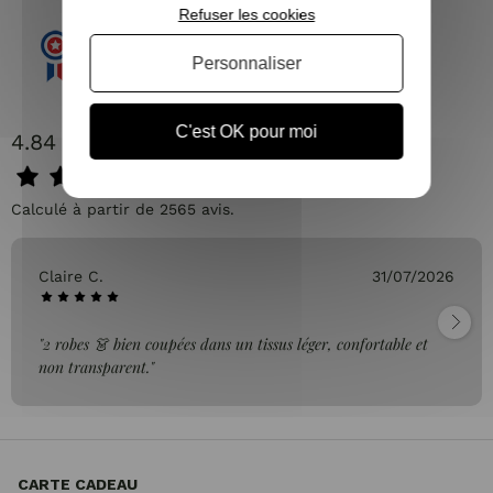
Refuser les cookies
Personnaliser
C'est OK pour moi
4.84 / 5
Calculé à partir de 2565 avis.
Claire C.
31/07/2026
"2 robes 👗 bien coupées dans un tissus léger, confortable et
non transparent."
CARTE CADEAU