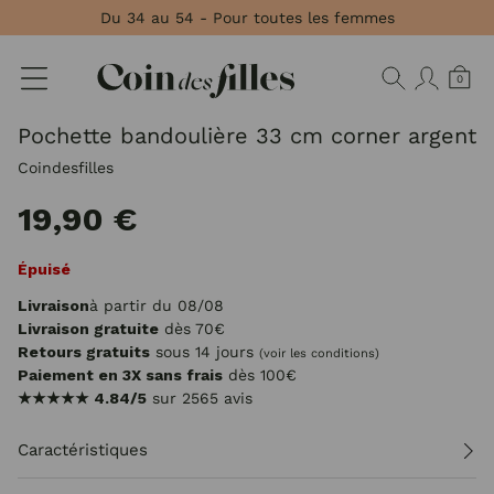
Panneau de gestion des cookies
Du 34 au 54 - Pour toutes les femmes
0
Pochette bandoulière 33 cm corner argent
Coindesfilles
19,90 €
Épuisé
Livraison
à partir du 08/08
Livraison gratuite
dès 70€
Retours gratuits
sous 14 jours
(voir les conditions)
Paiement en 3X sans frais
dès 100€
★★★★★
4.84/5
sur 2565 avis
Caractéristiques