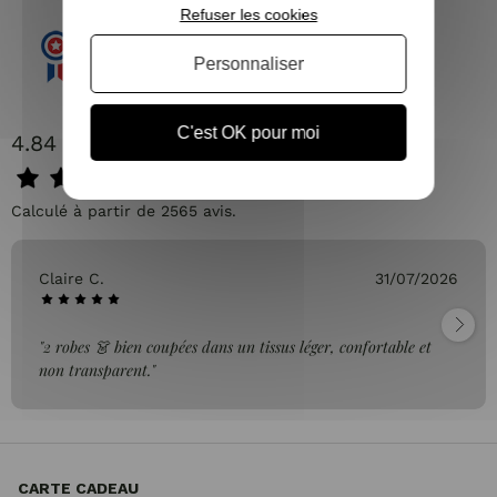
Refuser les cookies
Personnaliser
C'est OK pour moi
4.84 / 5
Calculé à partir de 2565 avis.
Claire C.
31/07/2026
"2 robes 👗 bien coupées dans un tissus léger, confortable et
non transparent."
CARTE CADEAU