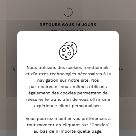
RETOURS SOUS 14 JOURS
(VOIR LES CONDITIONS)
SERVICE CLIENT
Nous utilisons des cookies fonctionnels
À VOTRE ÉCOUTE DU LUNDI AU SAMEDI DE 10H À 18H
et d’autres technologies nécessaires à la
navigation sur notre site. Nos
partenaires et nous-mêmes utilisons
également des cookies permettant de
mesurer le trafic afin de vous offrir une
PAIEMENT 100% SÉCURISÉ
expérience client personnalisée.
CB, PAYPAL, APPLE PAY ET 3X SANS FRAIS
Vous pourrez modifier vos préférences à
tout moment en cliquant sur “Cookies”
au bas de n'importe quelle page.