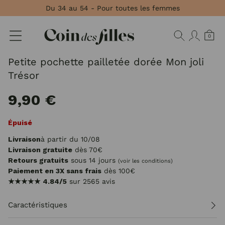
Panneau de gestion des cookies
Du 34 au 54 - Pour toutes les femmes
0
Petite pochette pailletée dorée Mon joli
Trésor
9,90 €
Épuisé
Livraison
à partir du 10/08
Livraison gratuite
dès 70€
Retours gratuits
sous 14 jours
(voir les conditions)
Paiement en 3X sans frais
dès 100€
★★★★★
4.84/5
sur 2565 avis
Caractéristiques