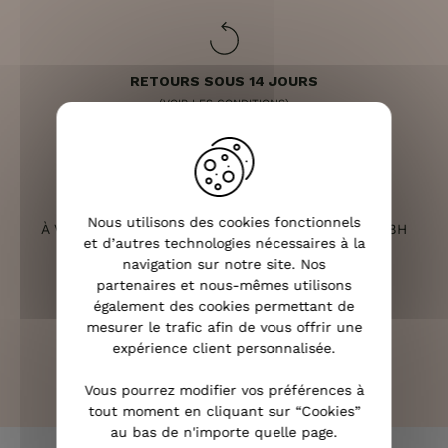
RETOURS SOUS 14 JOURS
(VOIR LES CONDITIONS)
SERVICE CLIENT
Nous utilisons des cookies fonctionnels
À VOTRE ÉCOUTE DU LUNDI AU SAMEDI DE 10H À 18H
et d’autres technologies nécessaires à la
navigation sur notre site. Nos
partenaires et nous-mêmes utilisons
également des cookies permettant de
mesurer le trafic afin de vous offrir une
PAIEMENT 100% SÉCURISÉ
expérience client personnalisée.
CB, PAYPAL, APPLE PAY ET 3X SANS FRAIS
Vous pourrez modifier vos préférences à
tout moment en cliquant sur “Cookies”
au bas de n'importe quelle page.