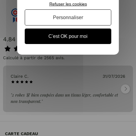
Refuser les cookies
Personnaliser
C'est OK pour moi
4.84 / 5
Calculé à partir de 2565 avis.
Claire C.
31/07/2026
"2 robes 👗 bien coupées dans un tissus léger, confortable et
non transparent."
CARTE CADEAU