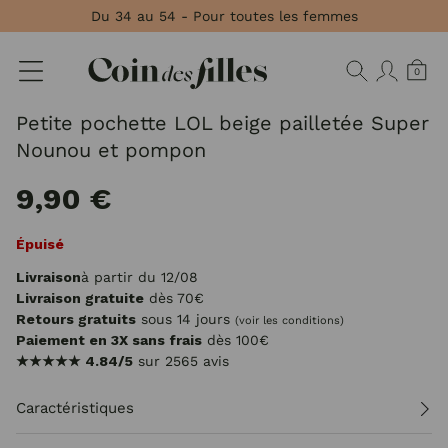
Panneau de gestion des cookies
Du 34 au 54 - Pour toutes les femmes
0
Petite pochette LOL beige pailletée Super
Nounou et pompon
9,90 €
Épuisé
Livraison
à partir du 12/08
Livraison gratuite
dès 70€
Retours gratuits
sous 14 jours
(voir les conditions)
Paiement en 3X sans frais
dès 100€
★★★★★
4.84/5
sur 2565 avis
Caractéristiques