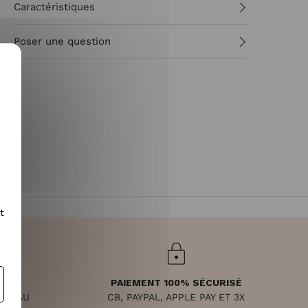
Caractéristiques
Poser une question
t
PAIEMENT 100% SÉCURISÉ
NDI AU
CB, PAYPAL, APPLE PAY ET 3X