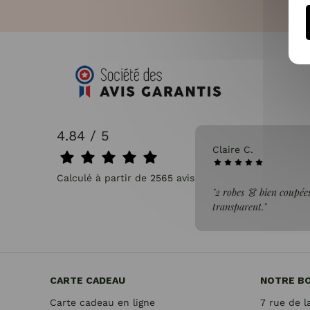
4.84 / 5
31/07/2026
Claire C.
Calculé à partir de 2565 avis.
faite de la commande"
"2 robes 👗 bien coupées
transparent."
CARTE CADEAU
NOTRE B
Carte cadeau en ligne
7 rue de l