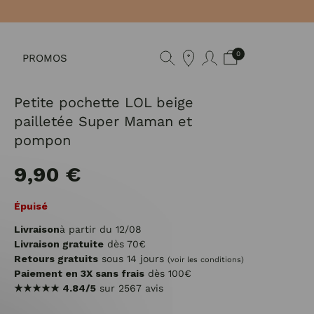
0
PROMOS
Petite pochette LOL beige
pailletée Super Maman et
pompon
9,90 €
Épuisé
Livraison
à partir du 12/08
Livraison gratuite
dès 70€
Retours gratuits
sous 14 jours
(voir les conditions)
Paiement en 3X sans frais
dès 100€
★★★★★
4.84/5
sur 2567 avis