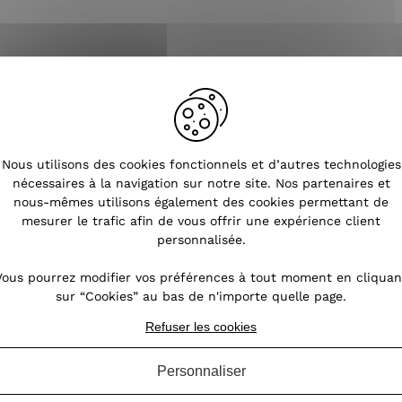
Nous utilisons des cookies fonctionnels et d’autres technologies
nécessaires à la navigation sur notre site. Nos partenaires et
nous-mêmes utilisons également des cookies permettant de
mesurer le trafic afin de vous offrir une expérience client
e
>
Petite pochette LOL beige pailletée Super Maman et pompon
personnalisée.
Vous pourrez modifier vos préférences à tout moment en cliquan
sur “Cookies” au bas de n'importe quelle page.
Refuser les cookies
OURS SOUS 14 JOURS
SERVICE CLIENT
Personnaliser
À VOTRE ÉCOUTE DU LU
(VOIR LES CONDITIONS)