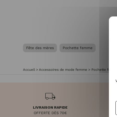
Fête des mères
Pochette femme
Accueil
>
Accessoires de mode femme
>
Pochette femm
LIVRAISON RAPIDE
RET
OFFERTE DÈS 70€