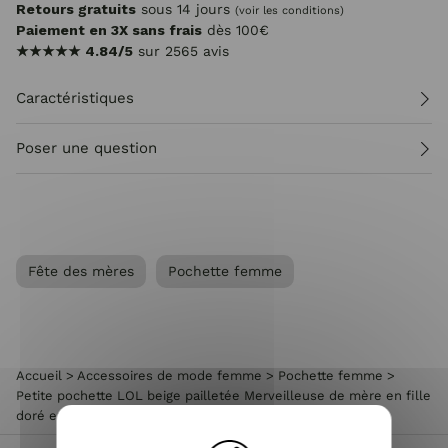
Retours gratuits
sous 14 jours
(voir les conditions)
Paiement en 3X sans frais
dès 100€
★★★★★
4.84/5
sur 2565 avis
Caractéristiques
Poser une question
Fête des mères
Pochette femme
Accueil
>
Accessoires de mode femme
>
Pochette femme
>
Petite pochette LOL beige pailletée Merveilleuse de mère en fille
doré et pompon