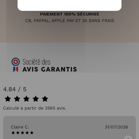
PAIEMENT 100% SÉCURISÉ
CB, PAYPAL, APPLE PAY ET 3X SANS FRAIS
4.84 / 5
Calculé à partir de 2565 avis.
Claire C.
31/07/2026