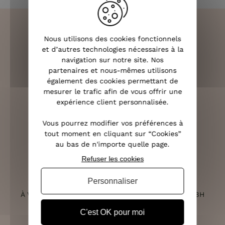
Nous utilisons des cookies fonctionnels
et d’autres technologies nécessaires à la
LIVRAISON RAPIDE
navigation sur notre site. Nos
OFFERTE DÈS 70€
partenaires et nous-mêmes utilisons
également des cookies permettant de
mesurer le trafic afin de vous offrir une
expérience client personnalisée.
RETOURS SOUS 14 JOURS
Vous pourrez modifier vos préférences à
(VOIR LES CONDITIONS)
tout moment en cliquant sur “Cookies”
au bas de n'importe quelle page.
Refuser les cookies
Personnaliser
SERVICE CLIENT
À VOTRE ÉCOUTE DU LUNDI AU SAMEDI DE 10H À 18H
C'est OK pour moi