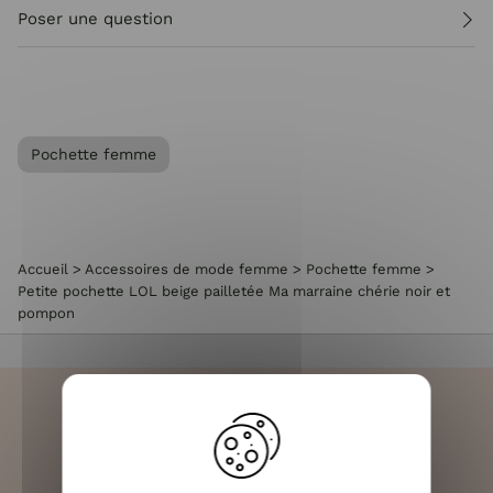
Poser une question
Pochette femme
Accueil
>
Accessoires de mode femme
>
Pochette femme
>
Petite pochette LOL beige pailletée Ma marraine chérie noir et
pompon
LIVRAISON RAPIDE