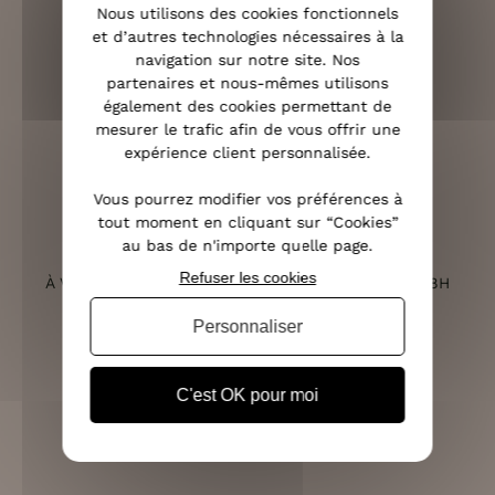
OFFERTE DÈS 70€
Nous utilisons des cookies fonctionnels
et d’autres technologies nécessaires à la
navigation sur notre site. Nos
partenaires et nous-mêmes utilisons
également des cookies permettant de
RETOURS SOUS 14 JOURS
mesurer le trafic afin de vous offrir une
(VOIR LES CONDITIONS)
expérience client personnalisée.
Vous pourrez modifier vos préférences à
tout moment en cliquant sur “Cookies”
au bas de n'importe quelle page.
SERVICE CLIENT
Refuser les cookies
À VOTRE ÉCOUTE DU LUNDI AU SAMEDI DE 10H À 18H
Personnaliser
C'est OK pour moi
PAIEMENT 100% SÉCURISÉ
CB, PAYPAL, APPLE PAY ET 3X SANS FRAIS