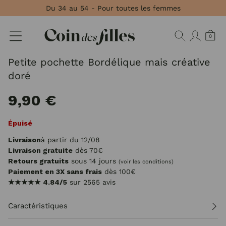
Panneau de gestion des cookies
Du 34 au 54 - Pour toutes les femmes
0
Petite pochette Bordélique mais créative
doré
9,90 €
Épuisé
Livraison
à partir du 12/08
Livraison gratuite
dès 70€
Retours gratuits
sous 14 jours
(voir les conditions)
Paiement en 3X sans frais
dès 100€
★★★★★
4.84/5
sur 2565 avis
Caractéristiques