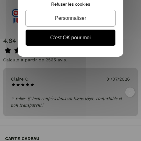
Refuser les cookies
Personnaliser
C'est OK pour moi
4.84 / 5
Calculé à partir de 2565 avis.
Claire C.
31/07/2026
"2 robes 👗 bien coupées dans un tissus léger, confortable et
non transparent."
CARTE CADEAU