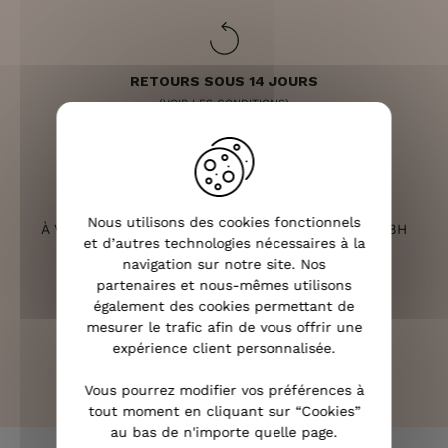
RETOURS SOUS 14 JOURS
(VOIR LES CONDITIONS)
SERVICE CLIENT
Nous utilisons des cookies fonctionnels
À VOTRE ÉCOUTE DU LUNDI AU SAMEDI DE 10H À 18H
et d’autres technologies nécessaires à la
navigation sur notre site. Nos
partenaires et nous-mêmes utilisons
également des cookies permettant de
mesurer le trafic afin de vous offrir une
PAIEMENT 100% SÉCURISÉ
expérience client personnalisée.
CB, PAYPAL, APPLE PAY ET 3X SANS FRAIS
Vous pourrez modifier vos préférences à
tout moment en cliquant sur “Cookies”
au bas de n'importe quelle page.