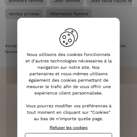
Bombers femme
Jean femme
Jean taille haute fe
Ventes privées
Vêtements femme
Accueil
>
Vêtements femme
>
Jean femme
>
Jean taille haute
femme
>
Jean femme taille haute évasé
Nous utilisons des cookies fonctionnels
et d’autres technologies nécessaires à la
navigation sur notre site. Nos
partenaires et nous-mêmes utilisons
également des cookies permettant de
mesurer le trafic afin de vous offrir une
expérience client personnalisée.
LIVRAISON RAPIDE
OFFERTE DÈS 70€
Vous pourrez modifier vos préférences à
tout moment en cliquant sur “Cookies”
au bas de n'importe quelle page.
Refuser les cookies
RETOURS SOUS 14 JOURS