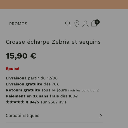
0
PROMOS
Grosse écharpe Zebria et sequins
15,90 €
Épuisé
Livraison
à partir du 12/08
Livraison gratuite
dès 70€
Retours gratuits
sous 14 jours
(voir les conditions)
Paiement en 3X sans frais
dès 100€
★★★★★
4.84/5
sur 2567 avis
Caractéristiques