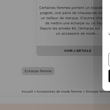
Certaines femmes portent un bracelet à 
poignet, une paire de chaussures unique
un tailleur de marque. D’autres choisiss
de mettre une écharpe ou un foulard.
Depuis les années 80, l’écharpe est dev
un accessoire de mode ...
VOIR L'ARTICLE
Echarpe femme
Accueil
>
Accessoires de mode femme
>
Echarpe femm