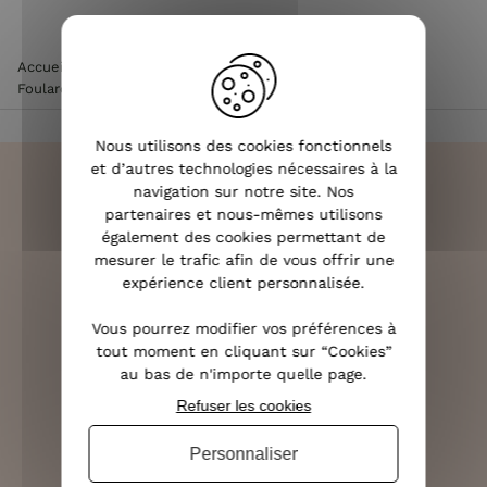
Accueil
>
Accessoires de mode femme
>
Echarpe femme
>
Foulard femme fleuri et dorures Gisela
Nous utilisons des cookies fonctionnels
et d’autres technologies nécessaires à la
navigation sur notre site. Nos
partenaires et nous-mêmes utilisons
également des cookies permettant de
LIVRAISON RAPIDE
mesurer le trafic afin de vous offrir une
OFFERTE DÈS 70€
expérience client personnalisée.
Vous pourrez modifier vos préférences à
tout moment en cliquant sur “Cookies”
au bas de n'importe quelle page.
RETOURS SOUS 14 JOURS
Refuser les cookies
(VOIR LES CONDITIONS)
Personnaliser