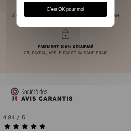
C'est OK pour moi
SERVICE CLIENT
À VOTRE ÉCOUTE DU LUNDI AU SAMEDI DE 10H À 18H
PAIEMENT 100% SÉCURISÉ
CB, PAYPAL, APPLE PAY ET 3X SANS FRAIS
4.84 / 5