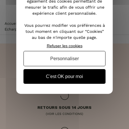
également des cookies permettant de
mesurer le trafic afin de vous offrir une
expérience client personnalisée.
Accueil
>
Accessoires de mode femme
>
Echarpe femme
>
Vous pourrez modifier vos préférences à
Echarpe verte motifs bleu camel orange Vintagia
tout moment en cliquant sur “Cookies”
au bas de n'importe quelle page.
Refuser les cookies
Personnaliser
LIVRAISON RAPIDE
C'est OK pour moi
OFFERTE DÈS 70€
RETOURS SOUS 14 JOURS
(VOIR LES CONDITIONS)