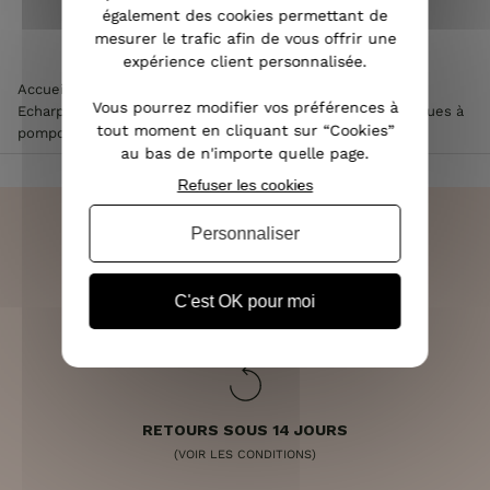
également des cookies permettant de
mesurer le trafic afin de vous offrir une
expérience client personnalisée.
Accueil
>
Accessoires de mode femme
>
Echarpe femme
>
Vous pourrez modifier vos préférences à
Echarpe verte camel et blanche motifs fleuris et géométriques à
tout moment en cliquant sur “Cookies”
pompons
au bas de n'importe quelle page.
Refuser les cookies
Personnaliser
LIVRAISON RAPIDE
C'est OK pour moi
OFFERTE DÈS 70€
RETOURS SOUS 14 JOURS
(VOIR LES CONDITIONS)