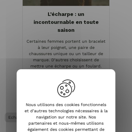
L’écharpe : un
incontournable en toute
saison
Certaines femmes portent un bracelet
à leur poignet, une paire de
chaussures unique ou un tailleur de
marque. D’autres choisissent de
mettre une écharpe ou un foulard.
Depuis les années 80, l’écharpe est
devenue un accessoire de mode ...
VOIR L'ARTICLE
Nous utilisons des cookies fonctionnels
et d’autres technologies nécessaires à la
navigation sur notre site. Nos
Echarpe femme
partenaires et nous-mêmes utilisons
également des cookies permettant de