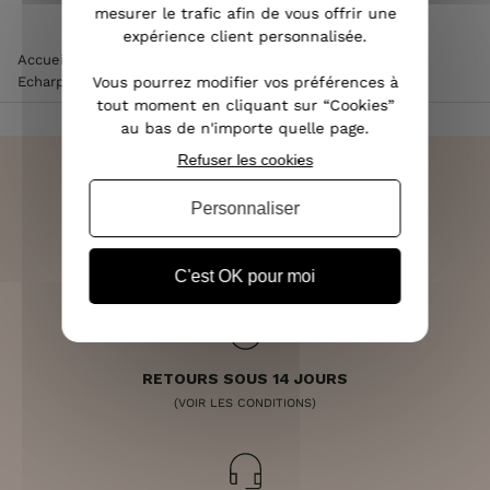
mesurer le trafic afin de vous offrir une
expérience client personnalisée.
Accueil
>
Accessoires de mode femme
>
Echarpe femme
>
Vous pourrez modifier vos préférences à
Echarpe rectangles leopard noir taupe bordeaux
tout moment en cliquant sur “Cookies”
au bas de n'importe quelle page.
Refuser les cookies
Personnaliser
LIVRAISON RAPIDE
OFFERTE DÈS 70€
C'est OK pour moi
RETOURS SOUS 14 JOURS
(VOIR LES CONDITIONS)