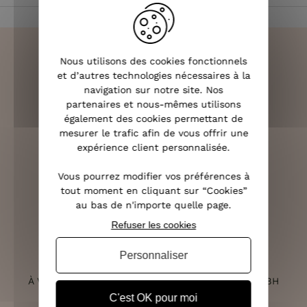
Nous utilisons des cookies fonctionnels
et d’autres technologies nécessaires à la
navigation sur notre site. Nos
LIVRAISON RAPIDE
partenaires et nous-mêmes utilisons
OFFERTE DÈS 70€
également des cookies permettant de
mesurer le trafic afin de vous offrir une
expérience client personnalisée.
Vous pourrez modifier vos préférences à
RETOURS SOUS 14 JOURS
tout moment en cliquant sur “Cookies”
(VOIR LES CONDITIONS)
au bas de n'importe quelle page.
Refuser les cookies
Personnaliser
SERVICE CLIENT
À VOTRE ÉCOUTE DU LUNDI AU SAMEDI DE 10H À 18H
C'est OK pour moi