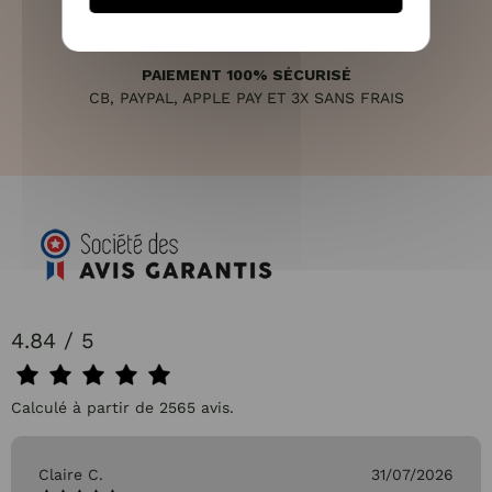
PAIEMENT 100% SÉCURISÉ
CB, PAYPAL, APPLE PAY ET 3X SANS FRAIS
4.84 / 5
Calculé à partir de 2565 avis.
Claire C.
31/07/2026