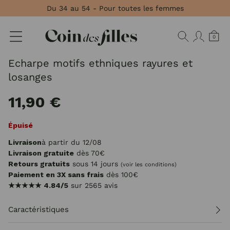
Panneau de gestion des cookies
Du 34 au 54 - Pour toutes les femmes
0
Echarpe motifs ethniques rayures et
losanges
11,90 €
Épuisé
Livraison
à partir du 12/08
Livraison gratuite
dès 70€
Retours gratuits
sous 14 jours
(voir les conditions)
Paiement en 3X sans frais
dès 100€
★★★★★
4.84/5
sur 2565 avis
Caractéristiques