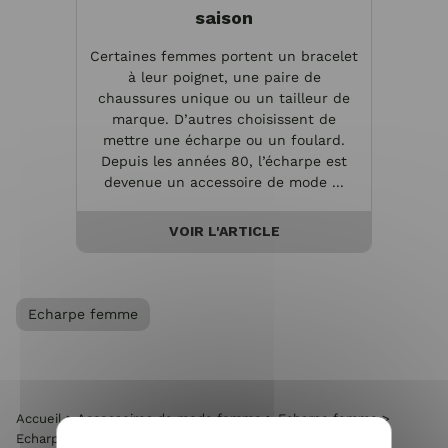
saison
Certaines femmes portent un bracelet
à leur poignet, une paire de
chaussures unique ou un tailleur de
marque. D’autres choisissent de
mettre une écharpe ou un foulard.
Depuis les années 80, l’écharpe est
devenue un accessoire de mode ...
VOIR L'ARTICLE
Echarpe femme
Accueil
>
Accessoires de mode femme
>
Echarpe femme
>
Echarpe motifs ethniques rayures et losanges