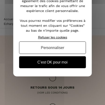
également des cookies permettant de
mesurer le trafic afin de vous offrir une
expérience client personnalisée.
Accueil
>
Accessoires de mode femme
>
Echarpe femme
>
Vous pourrez modifier vos préférences à
Echarpe marron à carreaux beiges camels et dorures
tout moment en cliquant sur “Cookies”
au bas de n'importe quelle page.
Refuser les cookies
Personnaliser
LIVRAISON RAPIDE
C'est OK pour moi
OFFERTE DÈS 70€
RETOURS SOUS 14 JOURS
(VOIR LES CONDITIONS)