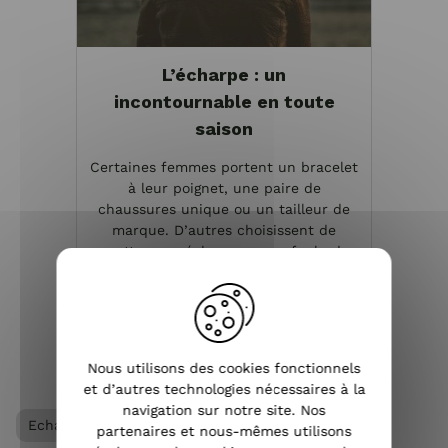
L’écharpe : un
incontournable en toute
saison
Certaines femmes portent un bracelet
à leur poignet, une paire de
chaussures unique ou un tailleur de
marque. D’autres choisissent de
mettre une écharpe ou un foulard.
Depuis les années 80, l’écharpe est
devenue un accessoire de mode ...
VOIR L'ARTICLE
Nous utilisons des cookies fonctionnels
et d’autres technologies nécessaires à la
navigation sur notre site. Nos
Echarpe femme
partenaires et nous-mêmes utilisons