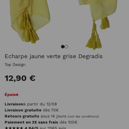
Echarpe jaune verte grise Degradis
Top Design
12,90 €
Épuisé
Livraison
à partir du 12/08
Livraison gratuite
dès 70€
Retours gratuits
sous 14 jours
(voir les conditions)
Paiement en 3X sans frais
dès 100€
★★★★★
4.84/5
sur 2565 avis