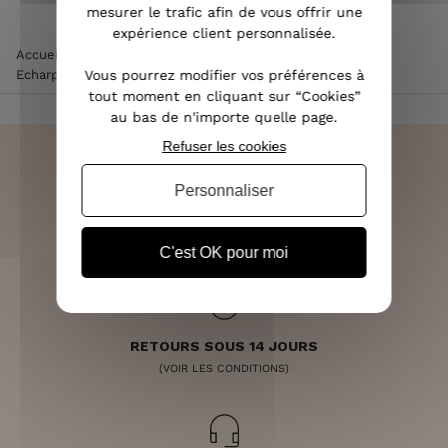
mesurer le trafic afin de vous offrir une
expérience client personnalisée.
Accueil
>
Accessoires de mode femme
>
Echarpe femme
>
Vous pourrez modifier vos préférences à
Echarpe jaune verte grise Degradis
tout moment en cliquant sur “Cookies”
au bas de n'importe quelle page.
Refuser les cookies
Personnaliser
LIVRAISON RAPIDE
OFFERTE DÈS 70€
C'est OK pour moi
RETOURS SOUS 14 JOURS
(VOIR LES CONDITIONS)