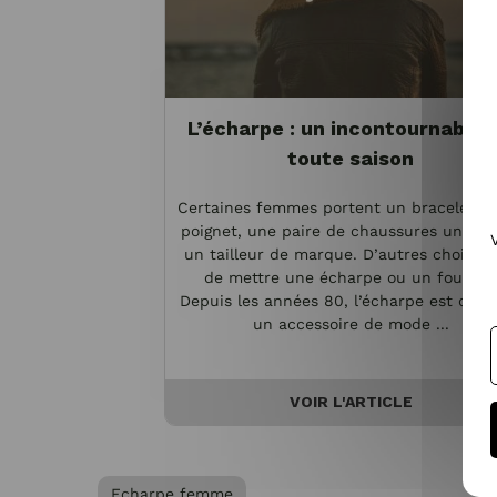
L’écharpe : un incontournable 
toute saison
Certaines femmes portent un bracelet à 
poignet, une paire de chaussures unique
un tailleur de marque. D’autres choisiss
de mettre une écharpe ou un foulard.
Depuis les années 80, l’écharpe est dev
un accessoire de mode ...
VOIR L'ARTICLE
Echarpe femme