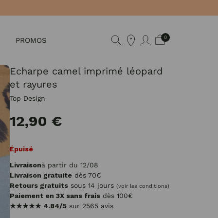
0
PROMOS
Echarpe camel imprimé léopard
et rayures
Top Design
12,90 €
Épuisé
Livraison
à partir du 12/08
Livraison gratuite
dès 70€
Retours gratuits
sous 14 jours
(voir les conditions)
Paiement en 3X sans frais
dès 100€
★★★★★
4.84/5
sur 2565 avis