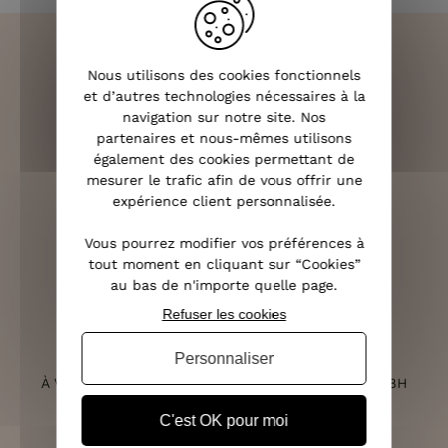
Nous utilisons des cookies fonctionnels
et d’autres technologies nécessaires à la
LIVRAISON RAPIDE
navigation sur notre site. Nos
OFFERTE DÈS 70€
partenaires et nous-mêmes utilisons
également des cookies permettant de
mesurer le trafic afin de vous offrir une
expérience client personnalisée.
RETOURS SOUS 14 JOURS
Vous pourrez modifier vos préférences à
(VOIR LES CONDITIONS)
tout moment en cliquant sur “Cookies”
au bas de n'importe quelle page.
Refuser les cookies
Personnaliser
SERVICE CLIENT
À VOTRE ÉCOUTE DU LUNDI AU SAMEDI DE 10H À 18H
C'est OK pour moi