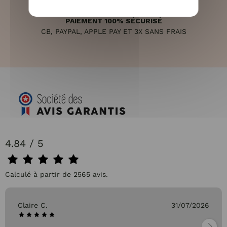
PAIEMENT 100% SÉCURISÉ
CB, PAYPAL, APPLE PAY ET 3X SANS FRAIS
4.84 / 5
Calculé à partir de 2565 avis.
Claire C.
31/07/2026