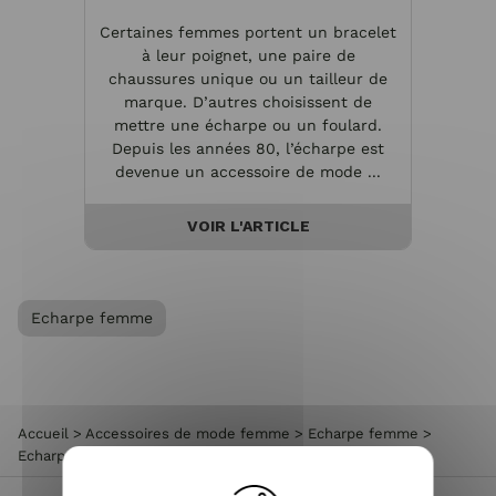
Certaines femmes portent un bracelet
à leur poignet, une paire de
chaussures unique ou un tailleur de
marque. D’autres choisissent de
mettre une écharpe ou un foulard.
Depuis les années 80, l’écharpe est
devenue un accessoire de mode ...
VOIR L'ARTICLE
Echarpe femme
Accueil
>
Accessoires de mode femme
>
Echarpe femme
>
Echarpe à pompons Magribari