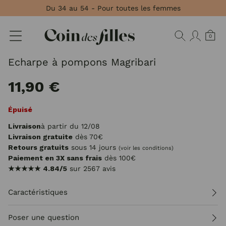
Panneau de gestion des cookies
Du 34 au 54 - Pour toutes les femmes
0
Echarpe à pompons Magribari
11,90 €
Épuisé
Livraison
à partir du 12/08
Livraison gratuite
dès 70€
Retours gratuits
sous 14 jours
(voir les conditions)
Paiement en 3X sans frais
dès 100€
★★★★★
4.84/5
sur 2567 avis
Caractéristiques
Poser une question