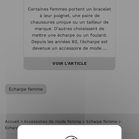
Certaines femmes portent un bracelet
à leur poignet, une paire de
chaussures unique ou un tailleur de
marque. D’autres choisissent de
mettre une écharpe ou un foulard.
Depuis les années 80, l’écharpe est
devenue un accessoire de mode ...
VOIR L'ARTICLE
Echarpe femme
Accueil
>
Accessoires de mode femme
>
Echarpe femme
>
Echarpe à motifs Roulilo