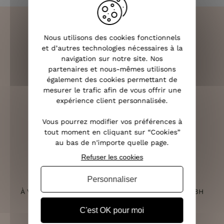
Nous utilisons des cookies fonctionnels
et d’autres technologies nécessaires à la
LIVRAISON RAPIDE
navigation sur notre site. Nos
OFFERTE DÈS 70€
partenaires et nous-mêmes utilisons
également des cookies permettant de
mesurer le trafic afin de vous offrir une
expérience client personnalisée.
RETOURS SOUS 14 JOURS
Vous pourrez modifier vos préférences à
(VOIR LES CONDITIONS)
tout moment en cliquant sur “Cookies”
au bas de n'importe quelle page.
Refuser les cookies
Personnaliser
SERVICE CLIENT
À VOTRE ÉCOUTE DU LUNDI AU SAMEDI DE 10H À 18H
C'est OK pour moi