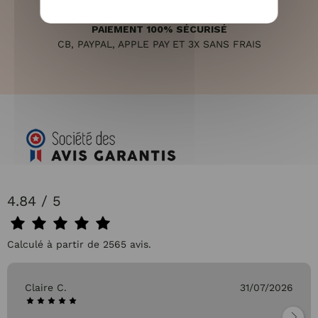
PAIEMENT 100% SÉCURISÉ
CB, PAYPAL, APPLE PAY ET 3X SANS FRAIS
4.84 / 5
Calculé à partir de 2565 avis.
Claire C.
31/07/2026