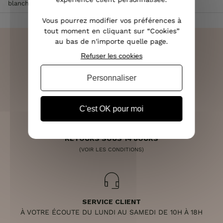
blanche
Vous pourrez modifier vos préférences à
tout moment en cliquant sur “Cookies”
au bas de n'importe quelle page.
Refuser les cookies
LIVRAISON RAPIDE
Personnaliser
OFFERTE DÈS 70€
C'est OK pour moi
RETOURS SOUS 14 JOURS
(VOIR LES CONDITIONS)
SERVICE CLIENT
À VOTRE ÉCOUTE DU LUNDI AU SAMEDI DE 10H À 18H