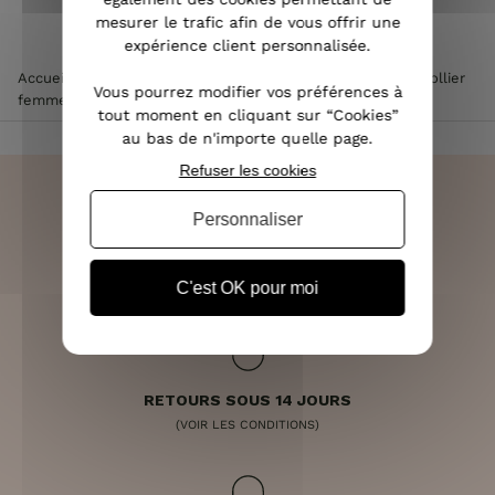
mesurer le trafic afin de vous offrir une
expérience client personnalisée.
Accueil
>
Accessoires de mode femme
>
Bijoux femme
>
Collier
Vous pourrez modifier vos préférences à
femme
>
Collier LOL coquelicots rouges au coeur jaune
tout moment en cliquant sur “Cookies”
au bas de n'importe quelle page.
Refuser les cookies
Personnaliser
LIVRAISON RAPIDE
OFFERTE DÈS 70€
C'est OK pour moi
RETOURS SOUS 14 JOURS
(VOIR LES CONDITIONS)