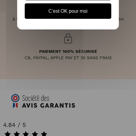
C'est OK pour moi
SERVICE CLIENT
À VOTRE ÉCOUTE DU LUNDI AU SAMEDI DE 10H À 18H
PAIEMENT 100% SÉCURISÉ
CB, PAYPAL, APPLE PAY ET 3X SANS FRAIS
4.84 / 5