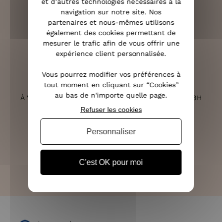
et d’autres technologies nécessaires à la
navigation sur notre site. Nos
partenaires et nous-mêmes utilisons
RETOURS SOUS 14 JOURS
également des cookies permettant de
(VOIR LES CONDITIONS)
mesurer le trafic afin de vous offrir une
expérience client personnalisée.
Vous pourrez modifier vos préférences à
tout moment en cliquant sur “Cookies”
SERVICE CLIENT
au bas de n'importe quelle page.
À VOTRE ÉCOUTE DU LUNDI AU SAMEDI DE 10H À 18H
Refuser les cookies
Personnaliser
PAIEMENT 100% SÉCURISÉ
CB, PAYPAL, APPLE PAY ET 3X SANS FRAIS
C'est OK pour moi