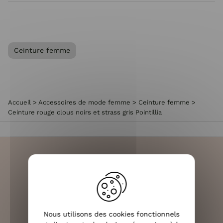
Ceinture femme
Accueil
>
Accessoires de mode femme
>
Ceinture femme
>
Ceinture rouge clous noirs et strass gris Pointillia
LIVRAISON RAPIDE
OFFERTE DÈS 70€
Nous utilisons des cookies fonctionnels