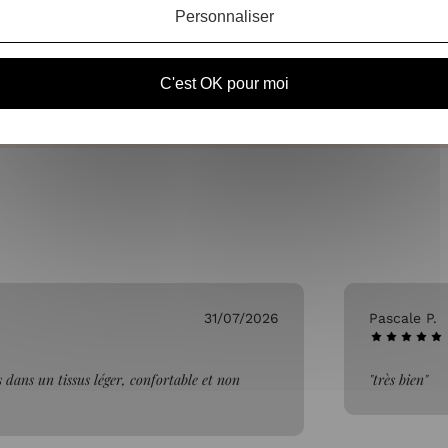
Personnaliser
OURS SOUS 14 JOURS
SERVICE CLIENT
C'est OK pour moi
À VOTRE ÉCOUTE DU LU
(VOIR LES CONDITIONS)
SAMEDI DE 10H À 1
31/07/2026
Pascale P.
 dans un tissus léger, confortable et non
"très bien"