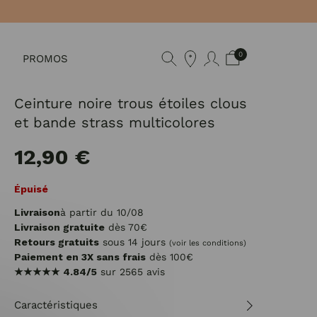
0
PROMOS
Ceinture noire trous étoiles clous
et bande strass multicolores
12,90 €
Épuisé
Livraison
à partir du 10/08
Livraison gratuite
dès 70€
Retours gratuits
sous 14 jours
(voir les conditions)
Paiement en 3X sans frais
dès 100€
★★★★★
4.84/5
sur 2565 avis
Caractéristiques