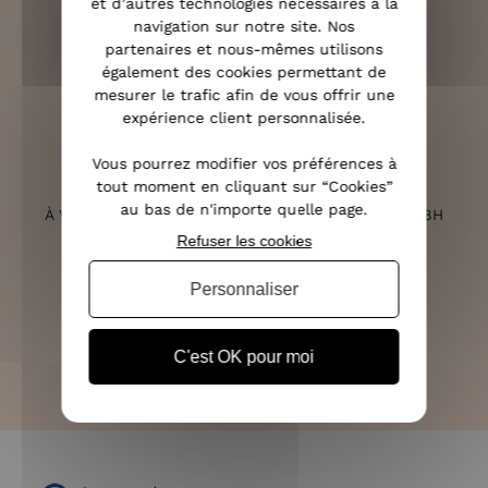
et d’autres technologies nécessaires à la
navigation sur notre site. Nos
partenaires et nous-mêmes utilisons
RETOURS SOUS 14 JOURS
également des cookies permettant de
(VOIR LES CONDITIONS)
mesurer le trafic afin de vous offrir une
expérience client personnalisée.
Vous pourrez modifier vos préférences à
tout moment en cliquant sur “Cookies”
SERVICE CLIENT
au bas de n'importe quelle page.
À VOTRE ÉCOUTE DU LUNDI AU SAMEDI DE 10H À 18H
Refuser les cookies
Personnaliser
PAIEMENT 100% SÉCURISÉ
CB, PAYPAL, APPLE PAY ET 3X SANS FRAIS
C'est OK pour moi