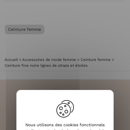
Ceinture femme
Accueil
>
Accessoires de mode femme
>
Ceinture femme
>
Ceinture fine noire lignes de strass et étoiles
LIVRAISON RAPIDE
OFFERTE DÈS 70€
Nous utilisons des cookies fonctionnels